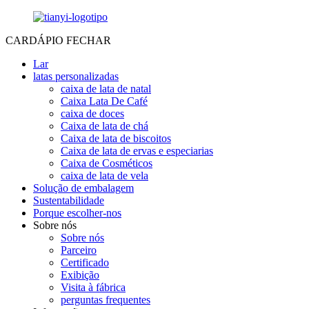
CARDÁPIO
FECHAR
Lar
latas personalizadas
caixa de lata de natal
Caixa Lata De Café
caixa de doces
Caixa de lata de chá
Caixa de lata de biscoitos
Caixa de lata de ervas e especiarias
Caixa de Cosméticos
caixa de lata de vela
Solução de embalagem
Sustentabilidade
Porque escolher-nos
Sobre nós
Sobre nós
Parceiro
Certificado
Exibição
Visita à fábrica
perguntas frequentes