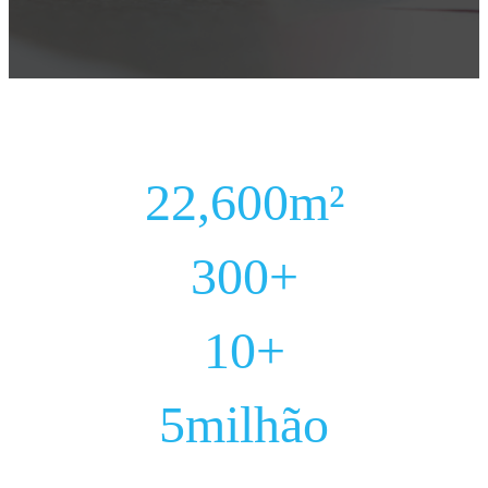
22,600
m²
300
+
10
+
5
milhão