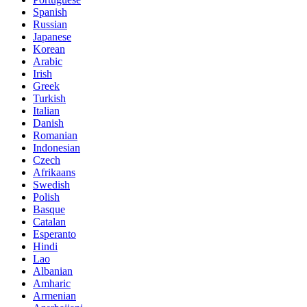
Spanish
Russian
Japanese
Korean
Arabic
Irish
Greek
Turkish
Italian
Danish
Romanian
Indonesian
Czech
Afrikaans
Swedish
Polish
Basque
Catalan
Esperanto
Hindi
Lao
Albanian
Amharic
Armenian