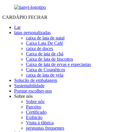
CARDÁPIO
FECHAR
Lar
latas personalizadas
caixa de lata de natal
Caixa Lata De Café
caixa de doces
Caixa de lata de chá
Caixa de lata de biscoitos
Caixa de lata de ervas e especiarias
Caixa de Cosméticos
caixa de lata de vela
Solução de embalagem
Sustentabilidade
Porque escolher-nos
Sobre nós
Sobre nós
Parceiro
Certificado
Exibição
Visita à fábrica
perguntas frequentes